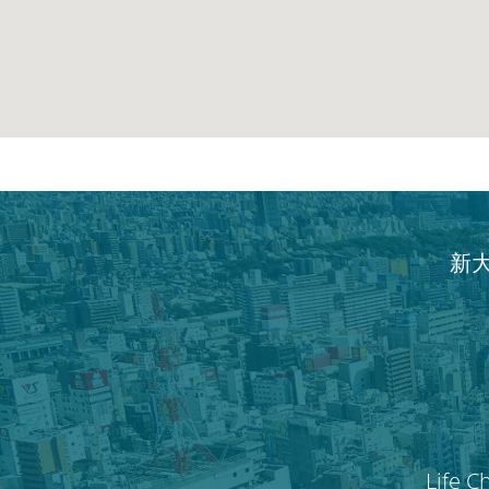
新
Life C