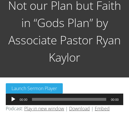
Not our Plan but Faith
in “Gods Plan” by
Associate Pastor Ryan
Kaylor
Launch Sermon Player
音
00:00
00:00
声
Podcast:
Play in new window
|
Download
|
Embed
プ
レ
ー