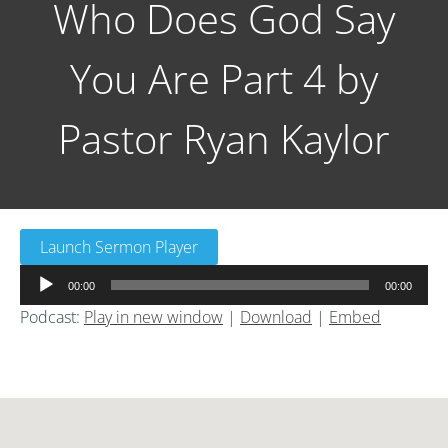
Who Does God Say
You Are Part 4 by
Pastor Ryan Kaylor
Launch Sermon Player
音
00:00
00:00
声
Podcast:
Play in new window
|
Download
|
Embed
プ
レ
ー
ヤ
ー