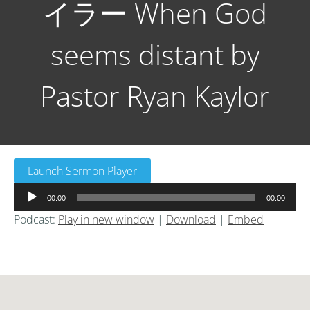
イラー When God
seems distant by
Pastor Ryan Kaylor
Launch Sermon Player
音
00:00
00:00
声
Podcast:
Play in new window
|
Download
|
Embed
プ
レ
ー
ヤ
ー