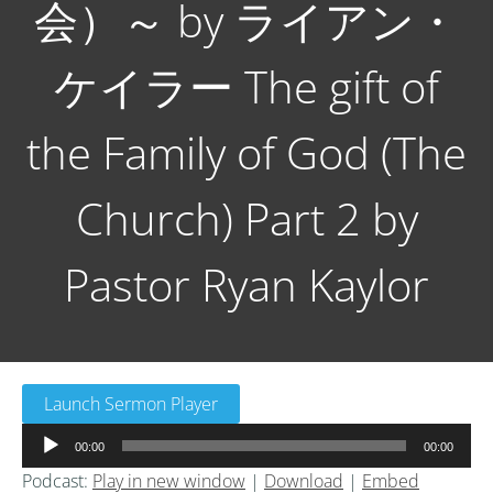
会）～ by ライアン・
ケイラー The gift of
the Family of God (The
Church) Part 2 by
Pastor Ryan Kaylor
Launch Sermon Player
音
00:00
00:00
声
Podcast:
Play in new window
|
Download
|
Embed
プ