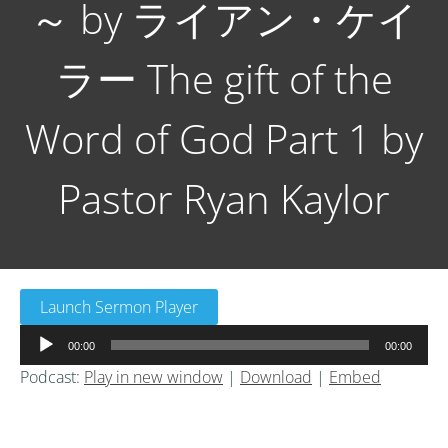
～ by ライアン・ケイ
ラー The gift of the
Word of God Part 1 by
Pastor Ryan Kaylor
Launch Sermon Player
音
00:00
00:00
声
Podcast:
Play in new window
|
Download
|
Embed
プ
レ
ー