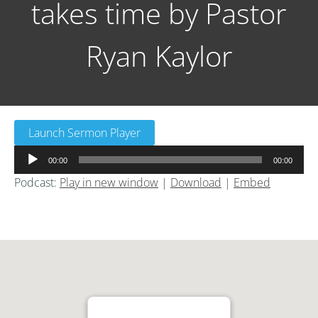
takes time by Pastor
Ryan Kaylor
Launch Sermon Player
音
00:00
00:00
声
Podcast:
Play in new window
|
Download
|
Embed
プ
レ
ー
ヤ
ー