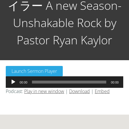
イラー A new Season-
Unshakable Rock by
Pastor Ryan Kaylor
Launch Sermon Player
音
00:00
00:00
声
Podcast:
Play in new window
|
Download
|
Embed
プ
レ
ー
ヤ
ー