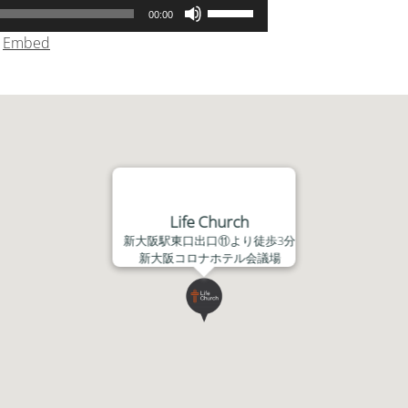
ボ
00:00
リ
|
Embed
ュ
ー
ム
調
節
に
は
上
Life Church
下
新大阪駅東口出口⑪より徒歩3分
矢
新大阪コロナホテル会議場
印
キ
ー
を
使
っ
て