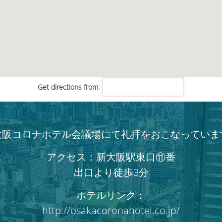
く
だ
さ
い。
Get directions from:
大阪コロナホテル会議場にて礼拝をおこなっていま
アクセス：新大阪駅東口⑪番
出口より徒歩3分
ホテルリンク：
http://osakacoronahotel.co.jp/