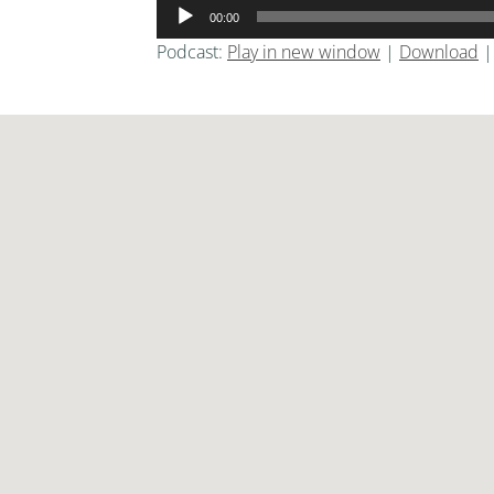
音
00:00
声
Podcast:
Play in new window
|
Download
プ
レ
ー
ヤ
ー