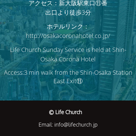
アクセス：新大阪駅東口⑪番
出口より徒歩3分
ホテルリンク：
http://osakacoronahotel.co.jp/
Life Church Sunday Service is held at Shin-
Osaka Corona Hotel
Access:3 min walk from the Shin-Osaka Station
East Exit⑪
© Life Church
Email: info@lifechurch.jp