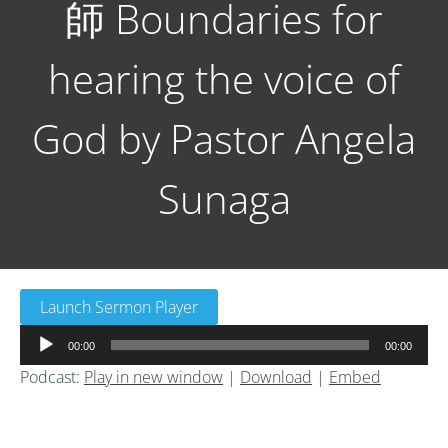
師 Boundaries for
hearing the voice of
God by Pastor Angela
Sunaga
Launch Sermon Player
音
00:00
00:00
声
Podcast:
Play in new window
|
Download
|
Embed
プ
レ
ー