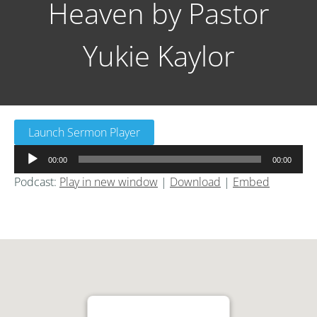
Heaven by Pastor
Yukie Kaylor
Launch Sermon Player
音
00:00
00:00
声
Podcast:
Play in new window
|
Download
|
Embed
プ
レ
ー
ヤ
ー