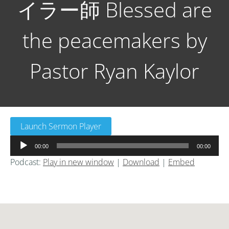
イラー師 Blessed are
the peacemakers by
Pastor Ryan Kaylor
Launch Sermon Player
音
00:00
00:00
声
Podcast:
Play in new window
|
Download
|
Embed
プ
レ
ー
ヤ
ー