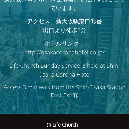
ています。
アクセス：新大阪駅東口⑪番
出口より徒歩3分
ホテルリンク：
http://osakacoronahotel.co.jp/
Life Church Sunday Service is held at Shin-
Osaka Corona Hotel
Access:3 min walk from the Shin-Osaka Station
East Exit⑪
© Life Church