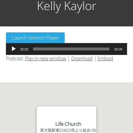
Kelly Kaylor
Launch Sermon Player
音
00:00
00:00
声
Podcast:
Play in new window
|
Download
|
Embed
プ
レ
ー
ヤ
ー
Life Church
新大阪駅東口出口⑪より徒歩3分