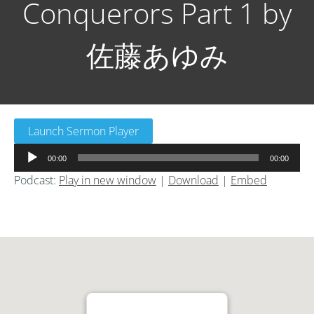
Conquerors Part 1 by
佐藤あゆみ
Launch Sermon Player
音
00:00
00:00
声
Podcast:
Play in new window
|
Download
|
Embed
プ
レ
ー
ヤ
ー