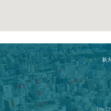
新
Life C