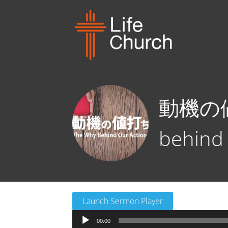
動機の値
behind 
Launch Sermon Player
音
00:00