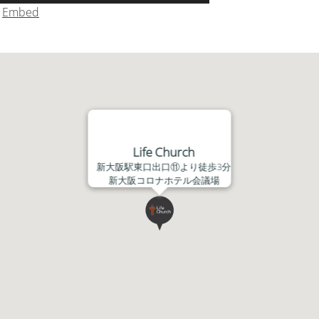
リ
|
Embed
ュ
ー
ム
調
節
に
は
上
Life Church
下
新大阪駅東口出口⑪より徒歩3分
矢
新大阪コロナホテル会議場
印
キ
ー
を
使
っ
て
く