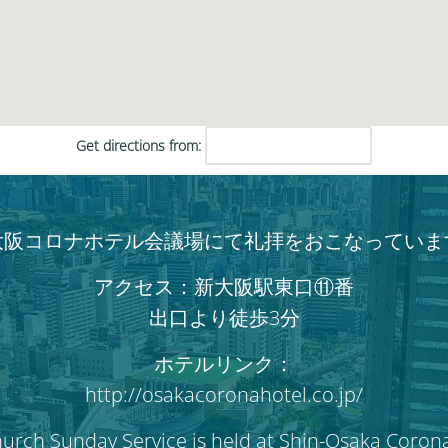
だ
さ
い。
Get directions from:
大阪コロナホテル会議場にて礼拝をおこなっていま
アクセス：新大阪駅東口⑪番
出口より徒歩3分
ホテルリンク：
http://osakacoronahotel.co.jp/
hurch Sunday Service is held at Shin-Osaka Coron