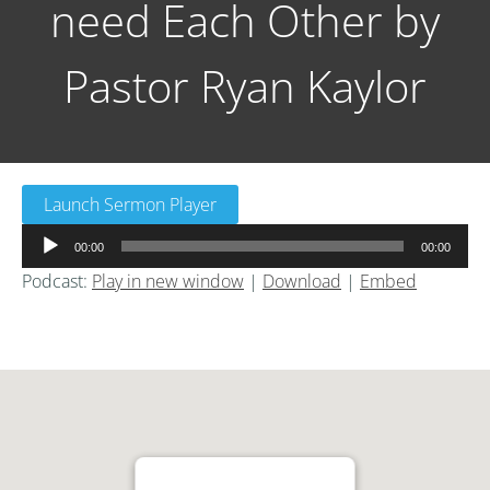
need Each Other by
Pastor Ryan Kaylor
Launch Sermon Player
音
00:00
00:00
声
Podcast:
Play in new window
|
Download
|
Embed
プ
レ
ー
ヤ
ー