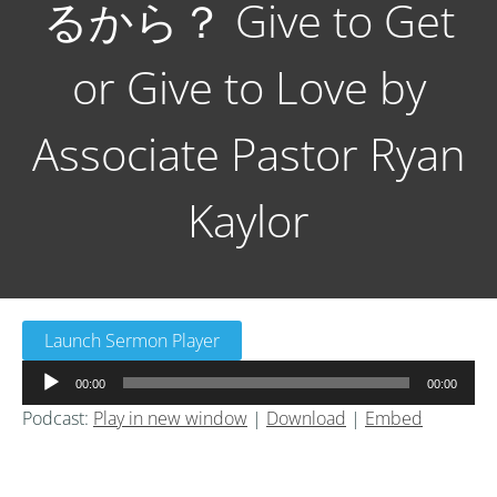
るから？ Give to Get
or Give to Love by
Associate Pastor Ryan
Kaylor
Launch Sermon Player
音
00:00
00:00
声
Podcast:
Play in new window
|
Download
|
Embed
プ
レ
ー