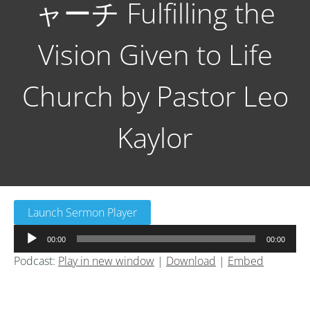
ャーチ Fulfilling the
Vision Given to Life
Church by Pastor Leo
Kaylor
Launch Sermon Player
音
00:00
00:00
声
Podcast:
Play in new window
|
Download
|
Embed
プ
レ
ー