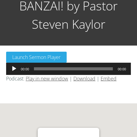
BANZAI! by Pastor
Steven Kaylor
Launch Sermon Player
音
00:00
00:00
声
Podcast:
Play in new window
|
Download
|
Embed
プ
レ
ー
ヤ
ー