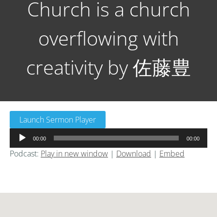
Church is a church
overflowing with
creativity by 佐藤豊
Launch Sermon Player
音
00:00
00:00
声
Podcast:
Play in new window
|
Download
|
Embed
プ
レ
ー
ヤ
ー