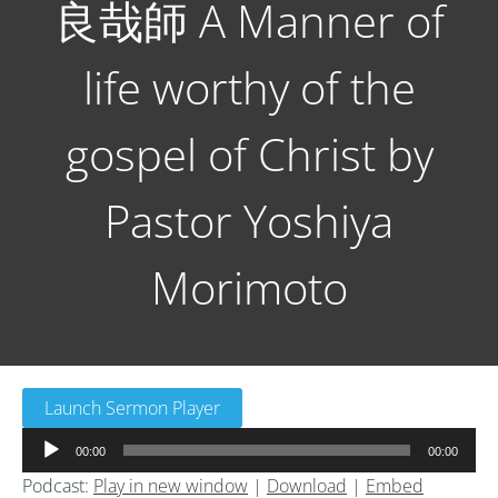
良哉師 A Manner of
life worthy of the
gospel of Christ by
Pastor Yoshiya
Morimoto
Launch Sermon Player
音
00:00
00:00
声
Podcast:
Play in new window
|
Download
|
Embed
プ