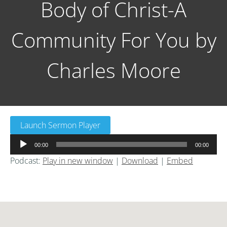
Body of Christ-A
Community For You by
Charles Moore
Launch Sermon Player
音
00:00
00:00
声
Podcast:
Play in new window
|
Download
|
Embed
プ
レ
ー
ヤ
ー