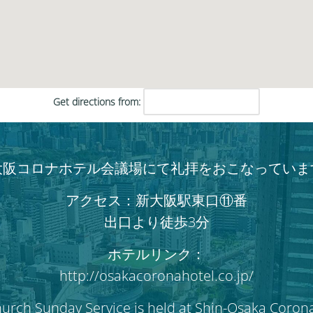
だ
さ
い。
Get directions from:
大阪コロナホテル会議場にて礼拝をおこなっていま
アクセス：新大阪駅東口⑪番
出口より徒歩3分
ホテルリンク：
http://osakacoronahotel.co.jp/
hurch Sunday Service is held at Shin-Osaka Coron