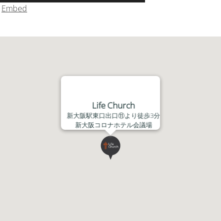
リ
|
Embed
ュ
ー
ム
調
節
に
は
上
Life Church
下
新大阪駅東口出口⑪より徒歩3分
矢
新大阪コロナホテル会議場
印
キ
ー
を
使
っ
て
く