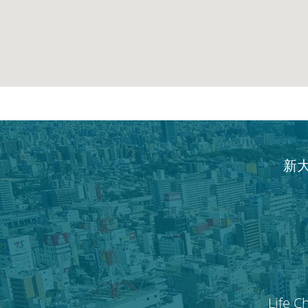
新
Life C