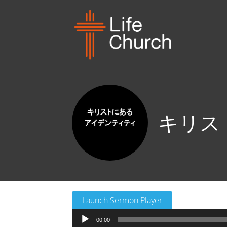
キリス
Launch Sermon Player
音
00:00