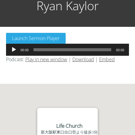
Ryan Kaylor
Launch Sermon Player
音
00:00
00:00
声
Podcast:
Play in new window
|
Download
|
Embed
プ
レ
ー
ヤ
ー
Life Church
新大阪駅東口出口⑪より徒歩3分