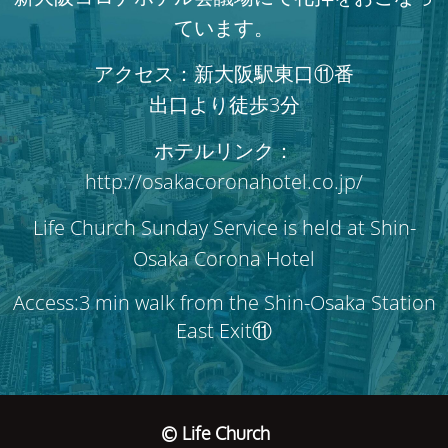
ています。
アクセス：新大阪駅東口⑪番
出口より徒歩3分
ホテルリンク：
http://osakacoronahotel.co.jp/
Life Church Sunday Service is held at Shin-
Osaka Corona Hotel
Access:3 min walk from the Shin-Osaka Station
East Exit⑪
© Life Church