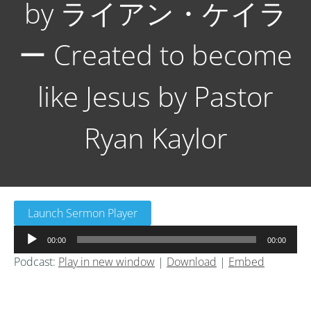
by ライアン・ケイラ
ー Created to become
like Jesus by Pastor
Ryan Kaylor
Launch Sermon Player
音
00:00
00:00
声
Podcast:
Play in new window
|
Download
|
Embed
プ
レ
ー