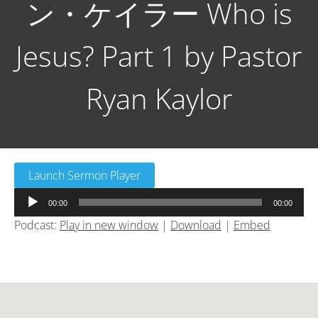
ン・ケイラー Who is
Jesus? Part 1 by Pastor
Ryan Kaylor
Launch Sermon Player
音
00:00
00:00
声
Podcast:
Play in new window
|
Download
|
Embed
プ
レ
ー
ヤ
ー