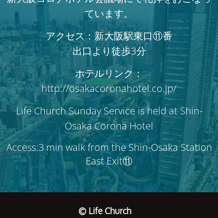
ています。
アクセス：新大阪駅東口⑪番
出口より徒歩3分
ホテルリンク：
http://osakacoronahotel.co.jp/
Life Church Sunday Service is held at Shin-
Osaka Corona Hotel
Access:3 min walk from the Shin-Osaka Station
East Exit⑪
© Life Church