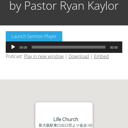
by Pastor Ryan Kaylor
Launch Sermon Player
音
00:00
00:00
声
Podcast:
Play in new window
|
Download
|
Embed
プ
レ
ー
ヤ
ー
Life Church
新大阪駅東口出口⑪より徒歩3分