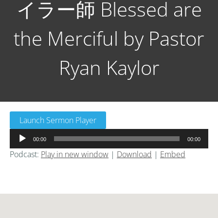
イラー師 Blessed are
the Merciful by Pastor
Ryan Kaylor
Launch Sermon Player
音
00:00
00:00
声
Podcast:
Play in new window
|
Download
|
Embed
プ
レ
ー
ヤ
ー