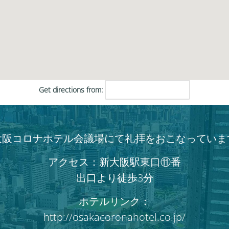
く
だ
さ
い。
Get directions from:
大阪コロナホテル会議場にて礼拝をおこなっていま
アクセス：新大阪駅東口⑪番
出口より徒歩3分
ホテルリンク：
http://osakacoronahotel.co.jp/