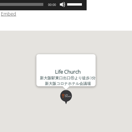
ボ
00:00
リ
|
Embed
ュ
ー
ム
調
節
に
は
上
Life Church
下
新大阪駅東口出口⑪より徒歩3分
矢
新大阪コロナホテル会議場
印
キ
ー
を
使
っ
て