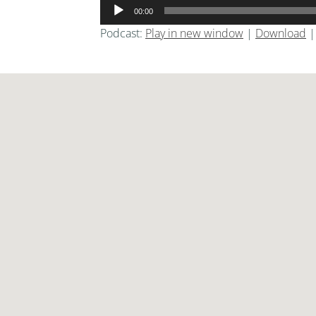
音
00:00
声
Podcast:
Play in new window
|
Download
プ
レ
ー
ヤ
ー