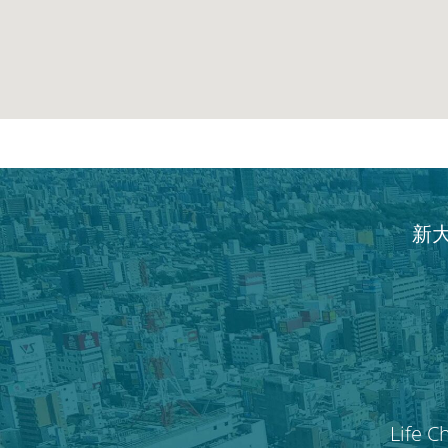
新
Life C