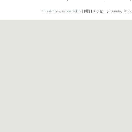
ー
レ
This entry was posted in
日曜日メッセージ Sunday MSG
ー
ヤ
ー