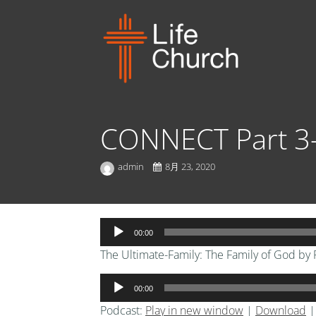
CONNECT Pa
admin
8月 23, 2020
音
00:00
声
The Ultimate-Family: The Family of God by 
プ
レ
音
00:00
ー
声
ヤ
Podcast:
Play in new window
|
Download
プ