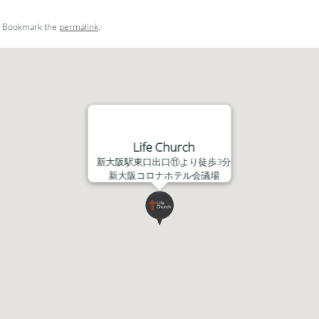
節
ー
. Bookmark the
permalink
.
に
ム
は
調
上
節
下
に
矢
は
印
上
キ
下
Life Church
ー
矢
新大阪駅東口出口⑪より徒歩3分
を
印
新大阪コロナホテル会議場
使
キ
っ
ー
て
を
く
使
だ
っ
さ
て
い。
く
だ