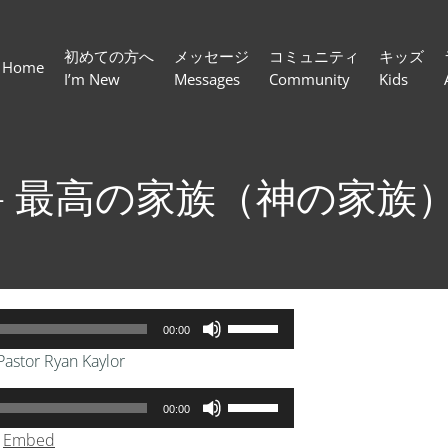
初めての方へ
メッセージ
コミュニティ
キッズ
Home
I’m New
Messages
Community
Kids
rt 3- 最高の家族（神の家族
ボ
00:00
リ
Pastor Ryan Kaylor
ュ
ー
ボ
00:00
ム
リ
|
Embed
調
ュ