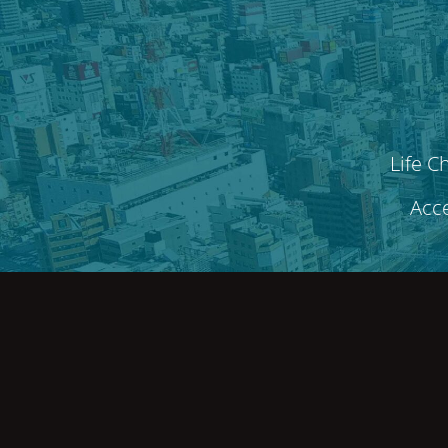
Life C
Acce