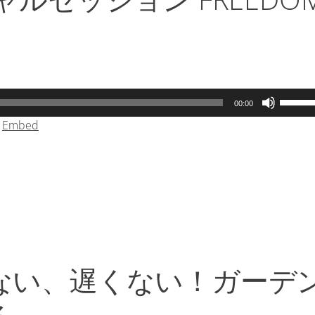
矢
印
キ
ー
を
使
ボ
っ
00:00
リ
て
|
Embed
ュ
く
ー
だ
ム
さ
調
い。
節
に
は
上
下
ない、遅くない！ガーデ
矢
印