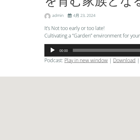
を育む家族とな
admin
4月 23, 2024
It’s Not too early or too late!
Cultivating a “Garden” environment for your
音
00:00
声
Podcast:
Play in new window
|
Download
プ
レ
ー
ヤ
ー