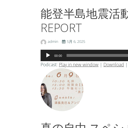
能登半島地震活動報告
REPORT
admin
5月 6, 2025
音
00:00
声
Podcast:
Play in new window
|
Download
プ
レ
ー
ヤ
ー
真の自由 スペシャ