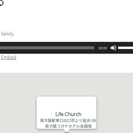
る
キ
ー
を
使
っ
 family
て
く
ボ
00:00
だ
リ
|
Embed
さ
ュ
い。
ー
ム
調
節
に
は
上
Life Church
下
新大阪駅東口出口⑪より徒歩3分
矢
新大阪コロナホテル会議場
印