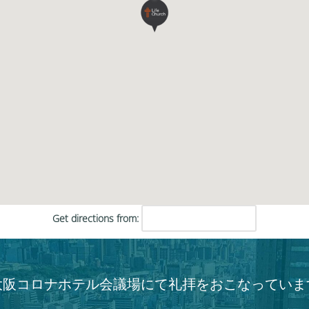
キ
ー
を
使
っ
て
く
だ
さ
い。
Get directions from:
大阪コロナホテル会議場にて礼拝をおこなっていま