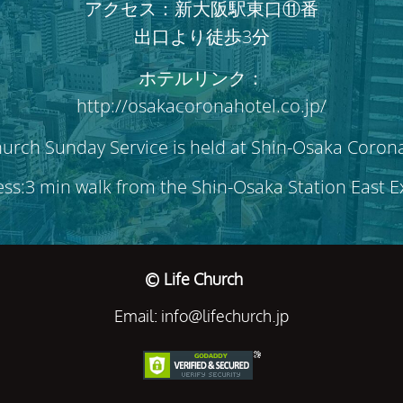
アクセス：新大阪駅東口⑪番
出口より徒歩3分
ホテルリンク：
http://osakacoronahotel.co.jp/
hurch Sunday Service is held at Shin-Osaka Coron
ss:3 min walk from the Shin-Osaka Station East 
© Life Church
Email: info@lifechurch.jp