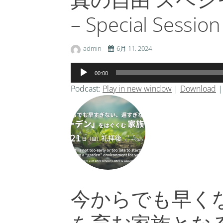
– Special Session
admin
6月 11, 2024
音
00:00
声
Podcast:
Play in new window
|
Download
プ
レ
ー
ヤ
ー
今からでも早く