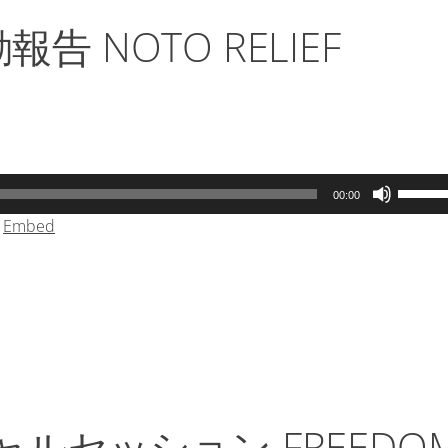
 NOTO RELIEF
ボ
00:00
リ
|
Embed
ュ
ー
ム
調
節
に
は
上
下
ルセッション FREEDO