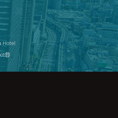
a Hotel
Exit⑪