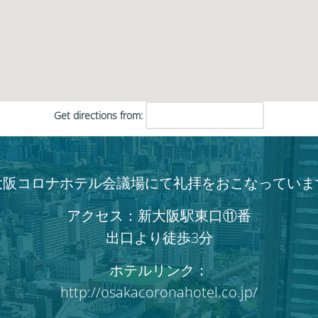
だ
さ
い。
Get directions from:
大阪コロナホテル会議場にて礼拝をおこなっていま
アクセス：新大阪駅東口⑪番
出口より徒歩3分
ホテルリンク：
http://osakacoronahotel.co.jp/