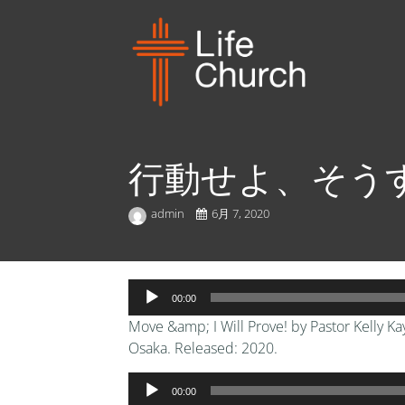
行動せよ、そう
admin
6月 7, 2020
音
00:00
声
Move &amp; I Will Prove! by Pastor Kelly Ka
プ
Osaka. Released: 2020.
レ
ー
音
00:00
ヤ
声