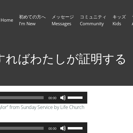
初めての方へ
メッセージ
コミュニティ
キッズ
Home
I’m New
Messages
Community
Kids
すればわたしが証明する
ボ
00:00
リ
ylor” from Sunday Service by Life Church
ュ
ー
ム
ボ
00:00
調
リ