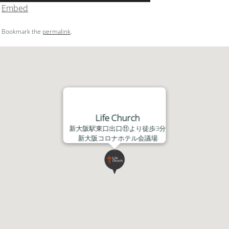
|
Embed
節
ュ
に
ー
. Bookmark the
permalink
.
は
ム
上
調
下
節
矢
に
印
は
キ
上
ー
下
Life Church
を
矢
新大阪駅東口出口⑪より徒歩3分
使
印
新大阪コロナホテル会議場
っ
キ
て
ー
く
を
だ
使
さ
っ
い。
て
く