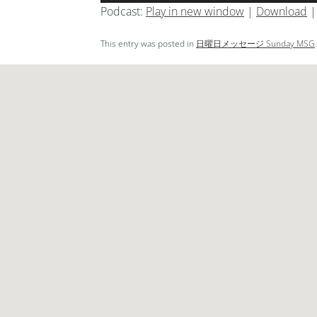
ー
Podcast:
Play in new window
|
Download
プ
レ
This entry was posted in
日曜日メッセージ Sunday MSG
ー
ヤ
ー