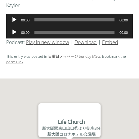
Kaylor
音
00:00
00:00
声
音
プ
00:00
00:00
声
レ
Podcast:
Play in new window
|
Download
|
Embed
プ
ー
レ
ヤ
This entry was posted in
日曜日メッセージ Sunday MSG
. Bookmark the
ー
ー
permalink
.
ヤ
ー
Life Church
新大阪駅東口出口⑪より徒歩3分
新大阪コロナホテル会議場