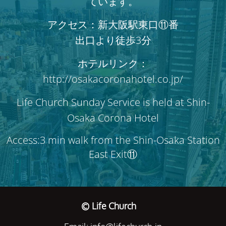
ています。
アクセス：新大阪駅東口⑪番
出口より徒歩3分
ホテルリンク：
http://osakacoronahotel.co.jp/
Life Church Sunday Service is held at Shin-
Osaka Corona Hotel
Access:3 min walk from the Shin-Osaka Station
East Exit⑪
© Life Church