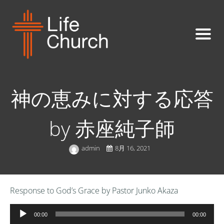
神の恵みに対する応答
by 赤座純子師
admin
8月 16, 2021
Response to God’s Grace by Pastor Junko Akaza
音
00:00
00:00
声