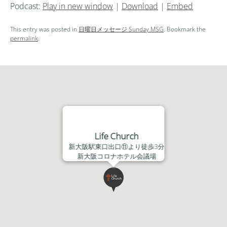
Podcast:
Play in new window
|
Download
|
Embed
プ
レ
This entry was posted in
日曜日メッセージ Sunday MSG
. Bookmark the
ー
permalink
.
ヤ
ー
Life Church
新大阪駅東口出口⑪より徒歩3分
新大阪コロナホテル会議場