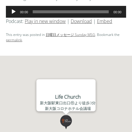
音
00:00
00:00
声
Podcast:
Play in new window
|
Download
|
Embed
プ
レ
This entry was posted in
日曜日メッセージ Sunday MSG
. Bookmark the
ー
permalink
.
ヤ
ー
Life Church
新大阪駅東口出口⑪より徒歩3分
新大阪コロナホテル会議場