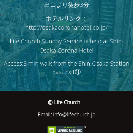
出口より徒歩3分
ホテルリンク：
http://osakacoronahotel.co.jp/
Life Church Sunday Service is held at Shin-
Osaka Corona Hotel
Access:3 min walk from the Shin-Osaka Station
East Exit⑪
© Life Church
Email: info@lifechurch.jp