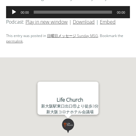
音
00:00
00:00
声
Podcast:
Play in new window
|
Download
|
Embed
プ
レ
This entry was posted in
日曜日メッセージ Sunday MSG
. Bookmark the
ー
permalink
.
ヤ
ー
Life Church
新大阪駅東口出口⑪より徒歩3分
新大阪コロナホテル会議場