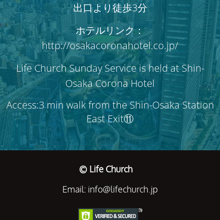
出口より徒歩3分
ホテルリンク：
http://osakacoronahotel.co.jp/
Life Church Sunday Service is held at Shin-
Osaka Corona Hotel
Access:3 min walk from the Shin-Osaka Station
East Exit⑪
© Life Church
Email: info@lifechurch.jp