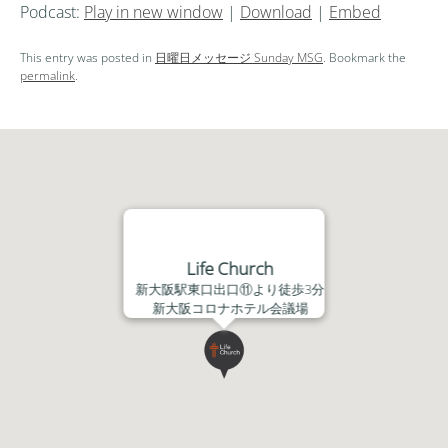
Podcast:
Play in new window
|
Download
|
Embed
プ
レ
This entry was posted in
日曜日メッセージ Sunday MSG
. Bookmark the
ー
permalink
.
ヤ
ー
Life Church
新大阪駅東口出口⑪より徒歩3分
新大阪コロナホテル会議場