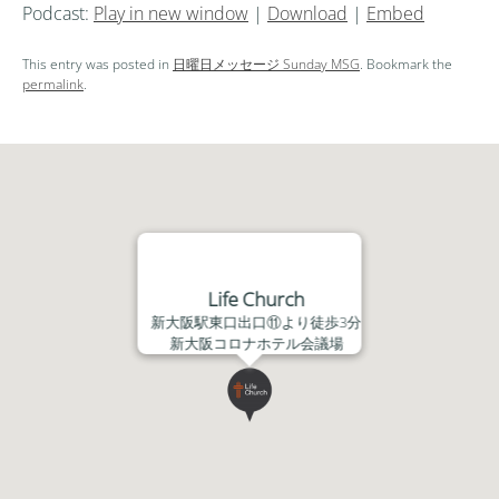
Podcast:
Play in new window
|
Download
|
Embed
プ
レ
This entry was posted in
日曜日メッセージ Sunday MSG
. Bookmark the
ー
permalink
.
ヤ
ー
Life Church
新大阪駅東口出口⑪より徒歩3分
新大阪コロナホテル会議場