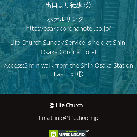
出口より徒歩3分
ホテルリンク：
http://osakacoronahotel.co.jp/
Life Church Sunday Service is held at Shin-
Osaka Corona Hotel
Access:3 min walk from the Shin-Osaka Station
East Exit⑪
© Life Church
Email: info@lifechurch.jp