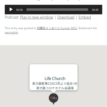
音
00:00
00:00
声
Podcast:
Play in new window
|
Download
|
Embed
プ
レ
This entry was posted in
日曜日メッセージ Sunday MSG
. Bookmark the
ー
permalink
.
ヤ
ー
Life Church
新大阪駅東口出口⑪より徒歩3分
新大阪コロナホテル会議場