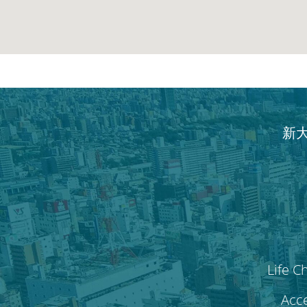
新
Life C
Acce