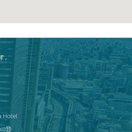
す。
a Hotel
Exit⑪