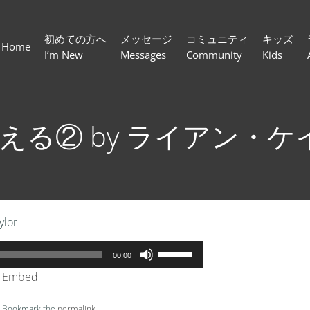
初めての方へ
メッセージ
コミュニティ
キッズ
Home
I’m New
Messages
Community
Kids
与える② by ライアン・ケ
ylor
ボ
00:00
リ
|
Embed
ュ
ー
. Bookmark the
permalink
.