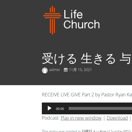
受ける 生きる 
admin
11月 15, 2021
RECEIVE LIVE GIVE Part 2 by Pastor Ryan Ka
音
00:00
声
Podcast:
Play in new window
|
Download
プ
レ
This entry was posted in
日曜日メッセージ Sunday MSG