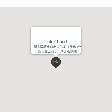
ム
調
節
に
は
上
下
Life Church
矢
新大阪駅東口出口⑪より徒歩3分
印
新大阪コロナホテル会議場
キ
ー
を
使
っ
て
く
だ
さ
い。