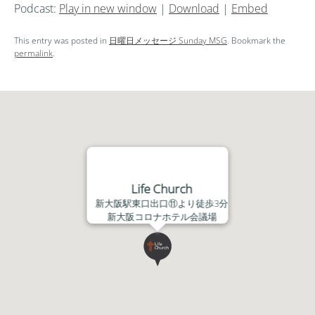
Podcast:
Play in new window
|
Download
|
Embed
プ
レ
This entry was posted in
日曜日メッセージ Sunday MSG
. Bookmark the
ー
permalink
.
ヤ
ー
Life Church
新大阪駅東口出口⑪より徒歩3分
新大阪コロナホテル会議場