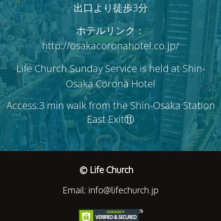
出口より徒歩3分
ホテルリンク：
http://osakacoronahotel.co.jp/
Life Church Sunday Service is held at Shin-
Osaka Corona Hotel
Access:3 min walk from the Shin-Osaka Station
East Exit⑪
© Life Church
Email: info@lifechurch.jp