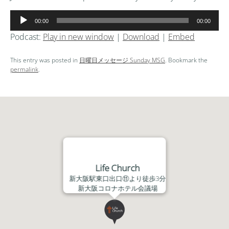
音
00:00
00:00
声
Podcast:
Play in new window
|
Download
|
Embed
プ
レ
This entry was posted in
日曜日メッセージ Sunday MSG
. Bookmark the
ー
permalink
.
ヤ
ー
Life Church
新大阪駅東口出口⑪より徒歩3分
新大阪コロナホテル会議場