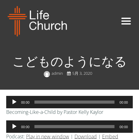
こどものようになる
admin
5月 3, 2020
音
00:00
00:00
声
Becoming-Like-a-Child by Pastor Kelly Kaylor
プ
レ
音
00:00
00:00
ー
声
ヤ
Podcast:
Play in new window
|
Download
|
Embed
プ