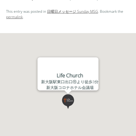
ー
レ
This entry was posted in
日曜日メッセージ Sunday MSG
. Bookmark the
ー
permalink
.
ヤ
ー
Life Church
新大阪駅東口出口⑪より徒歩3分
新大阪コロナホテル会議場