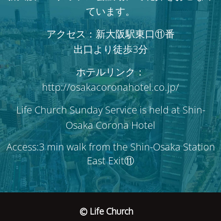
ています。
アクセス：新大阪駅東口⑪番
出口より徒歩3分
ホテルリンク：
http://osakacoronahotel.co.jp/
Life Church Sunday Service is held at Shin-
Osaka Corona Hotel
Access:3 min walk from the Shin-Osaka Station
East Exit⑪
© Life Church