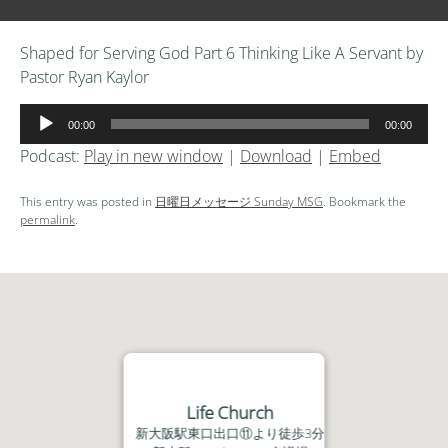
Shaped for Serving God Part 6 Thinking Like A Servant by
Pastor Ryan Kaylor
音
00:00
00:00
声
Podcast:
Play in new window
|
Download
|
Embed
プ
レ
This entry was posted in
日曜日メッセージ Sunday MSG
. Bookmark the
ー
permalink
.
ヤ
ー
Life Church
新大阪駅東口出口⑪より徒歩3分