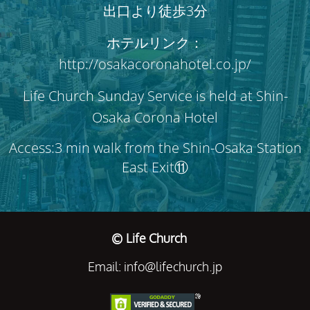
出口より徒歩3分
ホテルリンク：
http://osakacoronahotel.co.jp/
Life Church Sunday Service is held at Shin-
Osaka Corona Hotel
Access:3 min walk from the Shin-Osaka Station
East Exit⑪
© Life Church
Email: info@lifechurch.jp