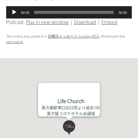
音
00:00
00:00
声
Podcast:
Play in new window
|
Download
|
Embed
プ
レ
This entry was posted in
日曜日メッセージ Sunday MSG
. Bookmark the
ー
permalink
.
ヤ
ー
Life Church
新大阪駅東口出口⑪より徒歩3分
新大阪コロナホテル会議場