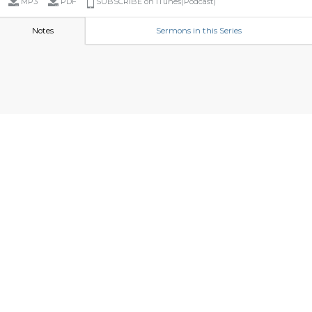
MP3
PDF
SUBSCRIBE on iTunes(Podcast)
Notes
Sermons in this Series