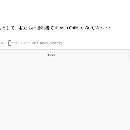
て、私たちは勝利者です As a Child of God, We are
s
DF
SUBSCRIBE on iTunes(Podcast)
Notes